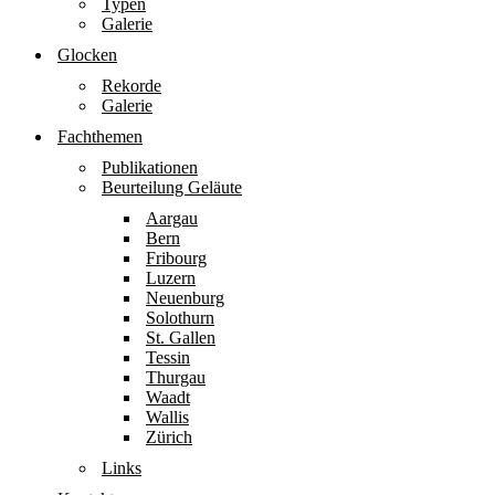
Typen
Galerie
Glocken
Rekorde
Galerie
Fachthemen
Publikationen
Beurteilung Geläute
Aargau
Bern
Fribourg
Luzern
Neuenburg
Solothurn
St. Gallen
Tessin
Thurgau
Waadt
Wallis
Zürich
Links