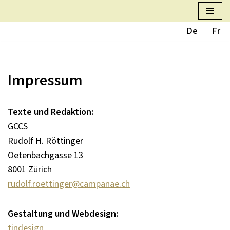
Zum
De
Fr
Inhalt
springen
Impressum
Texte und Redaktion:
GCCS
Rudolf H. Röttinger
Oetenbachgasse 13
8001 Zürich
rudolf.roettinger@campanae.ch
Gestaltung und Webdesign:
tindesign