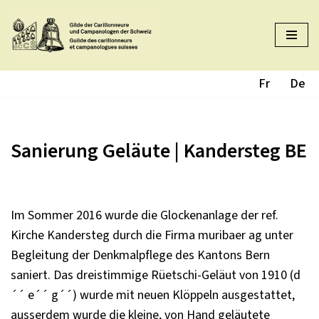
Aller
au
contenu
Fr
De
Sanierung Geläute | Kandersteg BE
Im Sommer 2016 wurde die Glockenanlage der ref.
Kirche Kandersteg durch die Firma muribaer ag unter
Begleitung der Denkmalpflege des Kantons Bern
saniert. Das dreistimmige Rüetschi-Geläut von 1910 (d
´´ e´´ g´´) wurde mit neuen Klöppeln ausgestattet,
ausserdem wurde die kleine, von Hand geläutete