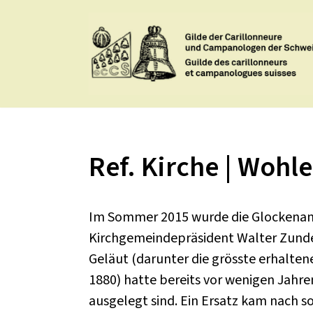
Aller
au
contenu
Ref. Kirche | Wohle
Im Sommer 2015 wurde die Glockenanla
Kirchgemeindepräsident Walter Zunde
Geläut (darunter die grösste erhalte
1880) hatte bereits vor wenigen Jahr
ausgelegt sind. Ein Ersatz kam nach so