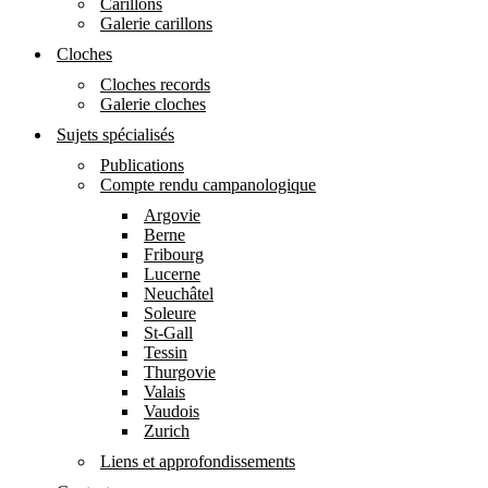
Carillons
Galerie carillons
Cloches
Cloches records
Galerie cloches
Sujets spécialisés
Publications
Compte rendu campanologique
Argovie
Berne
Fribourg
Lucerne
Neuchâtel
Soleure
St-Gall
Tessin
Thurgovie
Valais
Vaudois
Zurich
Liens et approfondissements