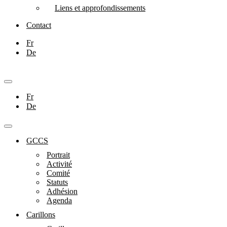
Liens et approfondissements
Contact
Fr
De
Menu
de
Fr
navigation
De
Menu
de
GCCS
navigation
Portrait
Activité
Comité
Statuts
Adhésion
Agenda
Carillons