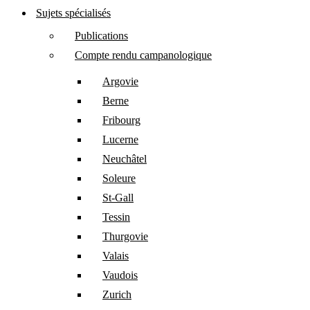
Sujets spécialisés
Publications
Compte rendu campanologique
Argovie
Berne
Fribourg
Lucerne
Neuchâtel
Soleure
St-Gall
Tessin
Thurgovie
Valais
Vaudois
Zurich