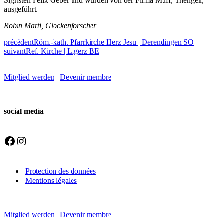
Sigristen Felix Geber und wurden von der Firma Muff, Triengen,
ausgeführt.
Robin Marti, Glockenforscher
précédent
Röm.-kath. Pfarrkirche Herz Jesu | Derendingen SO
suivant
Ref. Kirche | Ligerz BE
Mitglied werden
|
Devenir membre
social media
Facebook
Instagram
Protection des données
Mentions légales
Mitglied werden
|
Devenir membre