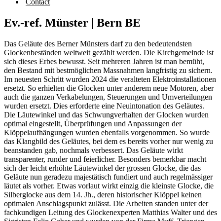
Contact
Ev.-ref. Münster | Bern BE
Das Geläute des Berner Münsters darf zu den bedeutendsten
Glockenbeständen weltweit gezählt werden. Die Kirchgemeinde ist
sich dieses Erbes bewusst. Seit mehreren Jahren ist man bemüht,
den Bestand mit bestmöglichen Massnahmen langfristig zu sichern.
Im neuesten Schritt wurden 2024 die veralteten Elektroinstallationen
ersetzt. So erhielten die Glocken unter anderem neue Motoren, aber
auch die ganzen Verkabelungen, Steuerungen und Umverteilungen
wurden ersetzt. Dies erforderte eine Neuintonation des Geläutes.
Die Läutewinkel und das Schwungverhalten der Glocken wurden
optimal eingestellt, Überprüfungen und Anpassungen der
Klöppelaufhängungen wurden ebenfalls vorgenommen. So wurde
das Klangbild des Geläutes, bei dem es bereits vorher nur wenig zu
beanstanden gab, nochmals verbessert. Das Geläute wirkt
transparenter, runder und feierlicher. Besonders bemerkbar macht
sich der leicht erhöhte Läutewinkel der grossen Glocke, die das
Geläute nun geradezu majestätisch fundiert und auch regelmässiger
läutet als vorher. Etwas vorlaut wirkt einzig die kleinste Glocke, die
Silberglocke aus dem 14. Jh., deren historischer Klöppel keinen
optimalen Anschlagspunkt zulässt. Die Arbeiten standen unter der
fachkundigen Leitung des Glockenexperten Matthias Walter und des