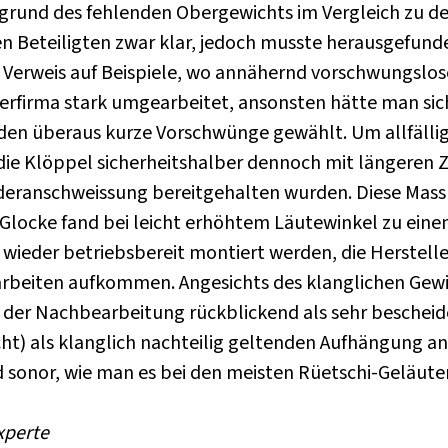
fgrund des fehlenden Obergewichts im Vergleich zu d
 Beteiligten zwar klar, jedoch musste herausgefunde
it Verweis auf Beispiele, wo annähernd vorschwungslose
erfirma stark umgearbeitet, ansonsten hätte man sic
den überaus kurze Vorschwünge gewählt. Um allfälli
ie Klöppel sicherheitshalber dennoch mit längeren 
ederanschweissung bereitgehalten wurden. Diese Massn
 Glocke fand bei leicht erhöhtem Läutewinkel zu eine
wieder betriebsbereit montiert werden, die Herstell
rbeiten aufkommen. Angesichts des klanglichen Gewi
‘ der Nachbearbeitung rückblickend als sehr bescheid
t) als klanglich nachteilig geltenden Aufhängung an
 sonor, wie man es bei den meisten Rüetschi-Geläuten
xperte